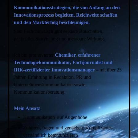
Gemeinsam mit Ihnen entwickle ich
Kommunikationsstrategien, die von Anfang an den
Innovationsprozess begleiten, Reichweite schaffen
und den Markterfolg beschleunigen.
Statt Fachchinesisch gibt es klare Botschaften,
packendes Storytelling und messbare Wirkung.
Ich bin promovierter
Chemiker, erfahrener
Technologiekommunikator, Fachjournalist und
IHK-zertifizierter Innovationsmanager
– mit über 25
Jahren Erfahrung in Redaktion, PR und
Unternehmenskommunikation sowie
Kommunikationsberatung.
Mein Ansatz
Kommunikation auf Augenhöhe
Zuhören, fragen und verstehen: Kompliziertes
verständlich kommunizieren