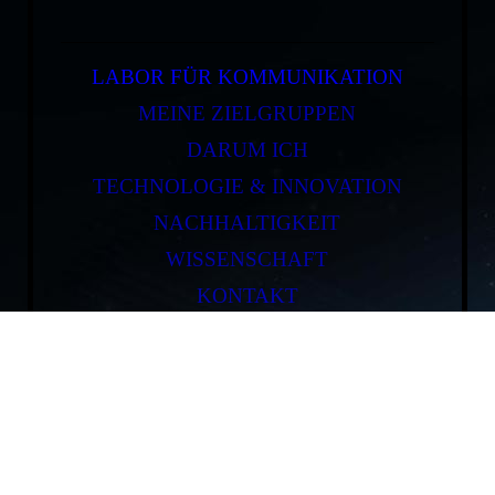
LABOR FÜR KOMMUNIKATION
MEINE ZIELGRUPPEN
DARUM ICH
TECHNOLOGIE & INNOVATION
NACHHALTIGKEIT
WISSENSCHAFT
KONTAKT
IMPRESSUM
DATENSCHUTZERKLÄRUNG
Willkommen im Labor für