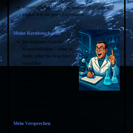
Wissenschaftlich fundiert, strategisch präzise und
kreativ wie ein gutes Experiment
Meine Kernbotschaften
Innovationen brauchen
Kommunikation – ohne sie
bleibt selbst die beste Idee
unsichtbar
Mit durchdachter
Kommunikation wird ein
Produkt zur Innovation
Wer verstanden werden will, muss verständlich
kommunizieren
Mein Versprechen
Ihre Innovation wird verstanden – intern wie extern