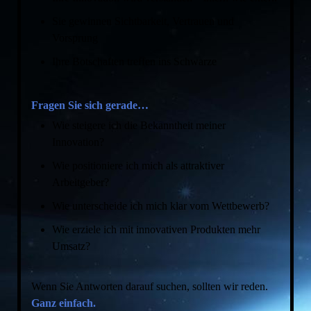
Sie gewinnen Sichtbarkeit, Vertrauen und
Vorsprung
Ihre Botschaften treffen ins Schwarze
Fragen Sie sich gerade…
Wie steigere ich die Bekanntheit meiner
Innovation?
Wie positioniere ich mich als attraktiver
Arbeitgeber?
Wie unterscheide ich mich klar vom Wettbewerb?
Wie erziele ich mit innovativen Produkten mehr
Umsatz?
Wenn Sie Antworten darauf suchen, sollten wir reden.
Ganz einfach.