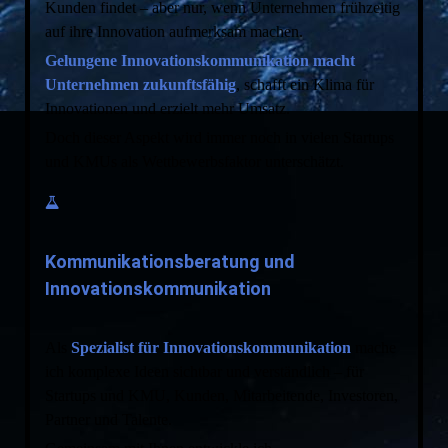
Kunden findet – aber nur, wenn Unternehmen frühzeitig
auf ihre Innovation aufmerksam machen.
Gelungene Innovationskommunikation macht
Unternehmen zukunftsfähig
, schafft ein Klima für
Innovationen und erzielt mehr Umsatz.
Doch dieser Aspekt wird immer noch in vielen Startups
und KMUs als Wettbewerbsfaktor unterschätzt.
Kommunikationsberatung und
Innovationskommunikation
Als
Spezialist für Innovationskommunikation
mache
ich komplexe Ideen sichtbar und verständlich – für
Startups und KMU, Kunden, Mitarbeitende, Investoren,
Partner und Talente.