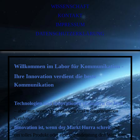
WISSENSCHAFT
KONTAKT
IMPRESSUM
DATENSCHUTZERKLÄRUNG
Willkommen im Labor für Kommunikation -
Ihre Innovation verdient die beste
Kommunikation
Technologien und Innovationen verändern die Welt
– aber nur, wenn sie verstanden und wahrgenommen
werden.
Innovation ist, wenn der Markt Hurra schreit
und
ein tolles Produkt oder eine Dienstleistung den Weg zum